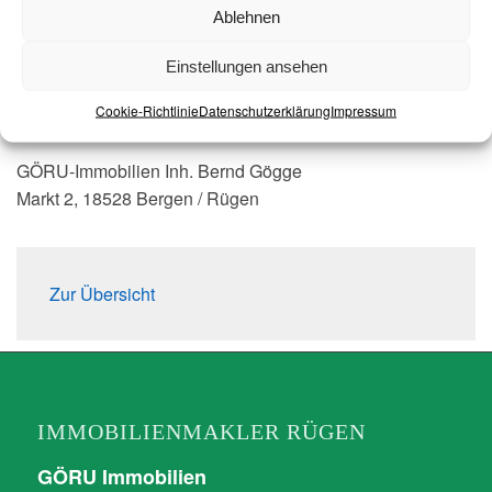
Ablehnen
E-Mail:
info@ruegen-immobilien.com
Telefon:
00493838257036
Einstellungen ansehen
Mobil:
00491755959599
Cookie-Richtlinie
Datenschutzerklärung
Impressum
Weitere Informationen:
www.ruegen-immobilien.com
GÖRU-Immobilien Inh. Bernd Gögge
Markt 2, 18528 Bergen / Rügen
Zur Übersicht
IMMOBILIENMAKLER RÜGEN
GÖRU Immobilien