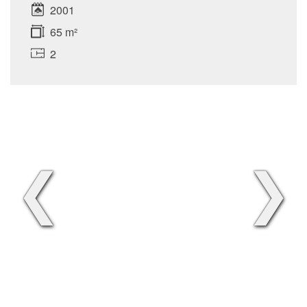
2001
65 m²
2
❮
❯