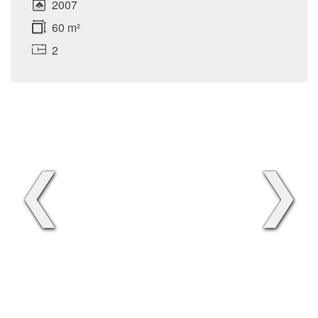
2007
60 m²
2
❮
❯