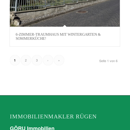
6-ZIMMER-TRAUMHAUS MIT WINTERGARTEN &
SOMMERKÜCHE!
2
3
›
»
1
Seite 1 von 6
IMMOBILIENMAKLER RÜGEN
GÖRU Immobilien