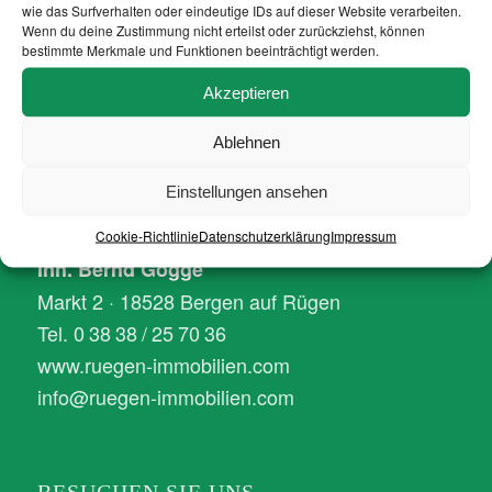
NTFALTEN
wie das Surfverhalten oder eindeutige IDs auf dieser Website verarbeiten.
Wenn du deine Zustimmung nicht erteilst oder zurückziehst, können
bestimmte Merkmale und Funktionen beeinträchtigt werden.
Akzeptieren
Ablehnen
IMMOBILIENMAKLER RÜGEN
Einstellungen ansehen
GÖRU Immobilien
Cookie-Richtlinie
Datenschutzerklärung
Impressum
Inh. Bernd Gögge
Markt 2 · 18528 Bergen auf Rügen
Tel. 0 38 38 / 25 70 36
www.ruegen-immobilien.com
info@ruegen-immobilien.com