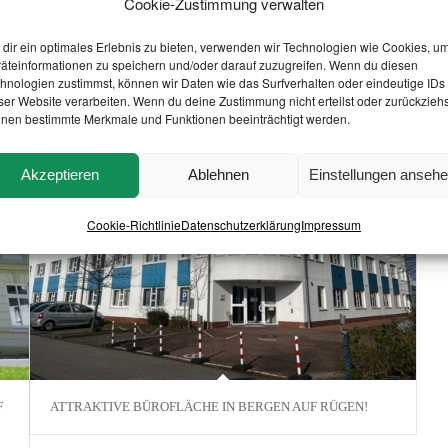
Cookie-Zustimmung verwalten
2- RAUM MIETWOHNUNG IM HERZEN VON BERGEN AUF
E
RÜGEN!
dir ein optimales Erlebnis zu bieten, verwenden wir Technologien wie Cookies, u
äteinformationen zu speichern und/oder darauf zuzugreifen. Wenn du diesen
hnologien zustimmst, können wir Daten wie das Surfverhalten oder eindeutige IDs
ser Website verarbeiten. Wenn du deine Zustimmung nicht erteilst oder zurückziehs
nen bestimmte Merkmale und Funktionen beeinträchtigt werden.
Akzeptieren
Ablehnen
Einstellungen anseh
Cookie-Richtlinie
Datenschutzerklärung
Impressum
F
ATTRAKTIVE BÜROFLÄCHE IN BERGEN AUF RÜGEN!