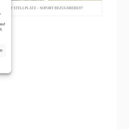
TW MIT STELLPLATZ – SOFORT BEZUGSBEREIT!
m
 auf
t,
en