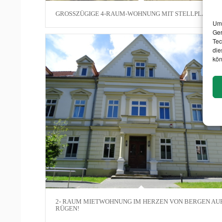
GROSSZÜGIGE 4-RAUM-WOHNUNG MIT STELLPLATZ!
Um 
Ger
Tec
die
kön
2- RAUM MIETWOHNUNG IM HERZEN VON BERGEN AU
RÜGEN!