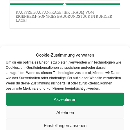
KAUFPREIS AUF ANFRAGE! IHR TRAUM VOM
EIGENHEIM- SONNIGES BAUGRUNDSTÜCK IN RUHIGER
LAGE!
Cookie-Zustimmung verwalten
Um dir ein optimales Erlebnis zu bieten, verwenden wir Technologien wie
Cookies, um Geräteinformationen zu speichern und/oder darauf
IMMOBILIENMAKLER RÜGEN
zuzugreifen. Wenn du diesen Technologien zustimmst, können wir Daten
wie das Surfverhalten oder eindeutige IDs auf dieser Website verarbeiten.
GÖRU Immobilien
Wenn du deine Zustimmung nicht erteilst oder zurückziehst, können
bestimmte Merkmale und Funktionen beeinträchtigt werden.
Inh. Bernd Gögge
Markt 2 · 18528 Bergen auf Rügen
Akzeptieren
Tel. 0 38 38 / 25 70 36
Ablehnen
www.ruegen-immobilien.com
info@ruegen-immobilien.com
Einstellungen ansehen