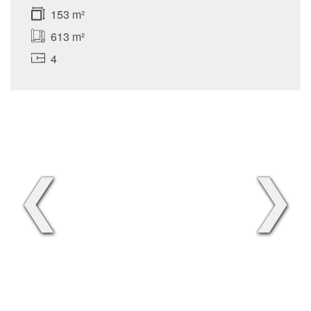
153 m²
613 m²
4
❮
❯