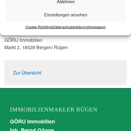
Ablehnen
E-Mail:
info@ruegen-immobilien.com
Einstellungen ansehen
Telefon:
00493838257036
Weitere Informationen:
ruegen-immobilien.com
Cookie-Richtlinie
Datenschutzerklärung
Impressum
GÖRU Immobilien
Markt 2, 18528 Bergen/ Rügen
Zur Übersicht
IMMOBILIENMAKLER RÜGEN
GÖRU Immobilien
Inh. Bernd Gögge