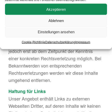
fremde Informationen zu überwachen oder
nach Umständen zu forschen, die auf eine
Akzeptieren
rechtswidrige Tätigkeit hinweisen.
Ablehnen
Verpflichtungen zur Entfernung oder Sperrung
der Nutzung von Informationen nach den
Einstellungen ansehen
allgemeinen Gesetzen bleiben hiervon
Cookie-Richtlinie
Datenschutzerklärung
Impressum
unberührt. Eine diesbezügliche Haftung ist
jedoch erst ab dem Zeitpunkt der Kenntnis
einer konkreten Rechtsverletzung möglich. Bei
Bekanntwerden von entsprechenden
Rechtsverletzungen werden wir diese Inhalte
umgehend entfernen.
Haftung für Links
Unser Angebot enthält Links zu externen
Webseiten Dritter, auf deren Inhalte wir keinen