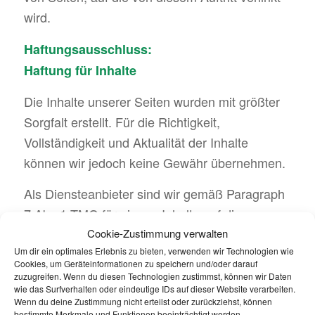
wird.
Haftungsausschluss:
Haftung für Inhalte
Die Inhalte unserer Seiten wurden mit größter
Sorgfalt erstellt. Für die Richtigkeit,
Vollständigkeit und Aktualität der Inhalte
können wir jedoch keine Gewähr übernehmen.
Als Diensteanbieter sind wir gemäß Paragraph
7 Abs.1 TMG für eigene Inhalte auf diesen
Seiten nach den allgemeinen Gesetzen
Cookie-Zustimmung verwalten
Um dir ein optimales Erlebnis zu bieten, verwenden wir Technologien wie
verantwortlich. Nach Paragraphen 8 bis 10
Cookies, um Geräteinformationen zu speichern und/oder darauf
TMG sind wir als Diensteanbieter jedoch nicht
zuzugreifen. Wenn du diesen Technologien zustimmst, können wir Daten
wie das Surfverhalten oder eindeutige IDs auf dieser Website verarbeiten.
verpflichtet, übermittelte oder gespeicherte
Wenn du deine Zustimmung nicht erteilst oder zurückziehst, können
bestimmte Merkmale und Funktionen beeinträchtigt werden.