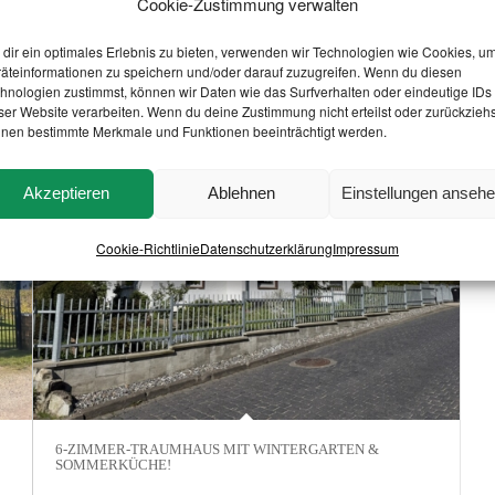
Cookie-Zustimmung verwalten
WOHN- UND GESCHÄFTSHAUS MIT VIEL POTENZIAL
A
DIREKT IM ZENTRUM VON BERGEN
M
dir ein optimales Erlebnis zu bieten, verwenden wir Technologien wie Cookies, u
äteinformationen zu speichern und/oder darauf zuzugreifen. Wenn du diesen
hnologien zustimmst, können wir Daten wie das Surfverhalten oder eindeutige IDs
ser Website verarbeiten. Wenn du deine Zustimmung nicht erteilst oder zurückziehs
nen bestimmte Merkmale und Funktionen beeinträchtigt werden.
Akzeptieren
Ablehnen
Einstellungen anseh
Cookie-Richtlinie
Datenschutzerklärung
Impressum
6-ZIMMER-TRAUMHAUS MIT WINTERGARTEN &
SOMMERKÜCHE!