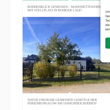
BODDENBLICK GENIESSEN – MAISONETTEWOHNUNG M
IT STELLPLATZ IN RUHIGER LAGE!
Um 
Ger
Tec
die
kön
NATUR UND RUHE GENIESSEN! GEMÜTLICHER F
ERIENBUNGALOW AM JASMUNDER BODDEN!