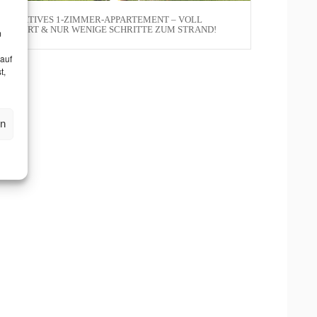
TTRAKTIVES 1-ZIMMER-APPARTEMENT – VOLL
ÖBLIERT & NUR WENIGE SCHRITTE ZUM STRAND!
m
 auf
t,
en